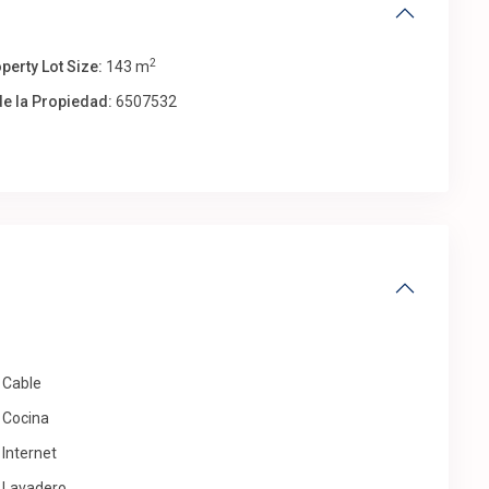
2
perty Lot Size:
143 m
de la Propiedad:
6507532
Cable
Cocina
Internet
Lavadero