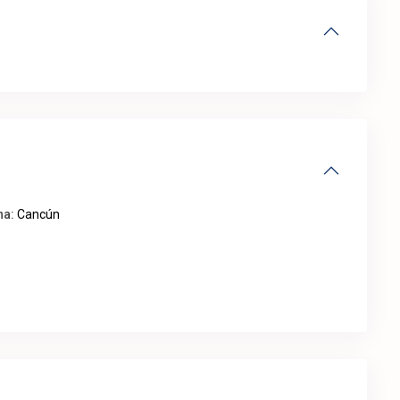
na:
Cancún