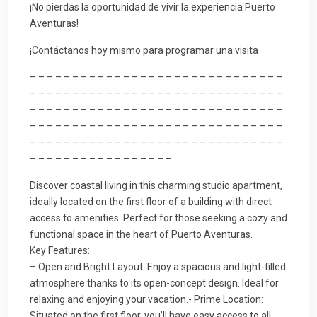
¡No pierdas la oportunidad de vivir la experiencia Puerto
Aventuras!
¡Contáctanos hoy mismo para programar una visita
– – – – – – – – – – – – – – – – – – – – – – – – – – – – – –
– – – – – – – – – – – – – – – – – – – – – – – – – – – – – –
– – – – – – – – – – – – – – – – – – – – – – – – – – – – – –
– – – – – – – – – – – – – – – – – – – – – – – – – – – – – –
– – – – – – – – – – – – – – – – – – – – – – – – – – – – – –
– – – – – – – – – – – – – – – – –
Discover coastal living in this charming studio apartment,
ideally located on the first floor of a building with direct
access to amenities. Perfect for those seeking a cozy and
functional space in the heart of Puerto Aventuras.
Key Features:
– Open and Bright Layout: Enjoy a spacious and light-filled
atmosphere thanks to its open-concept design. Ideal for
relaxing and enjoying your vacation.- Prime Location:
Situated on the first floor, you’ll have easy access to all