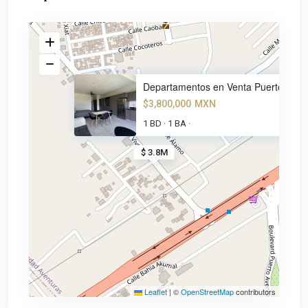
Departamentos en Venta Puerto
$3,800,000
MXN
1 BD
1 BA
·
·
$ 3.8M
Leaflet
|
©
OpenStreetMap
contributors