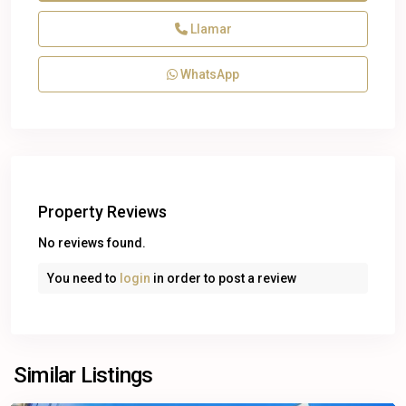
Llamar
WhatsApp
Property Reviews
No reviews found.
You need to
login
in order to post a review
Playa
del
Carmen
,
Similar Listings
Solidaridad