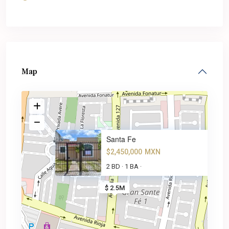
Map
Santa Fe
$2,450,000
MXN
2 BD
1 BA
·
·
$ 2.5M