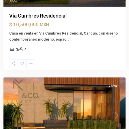
Vía Cumbres Residencial
$ 10,500,000
MXN
Casa en venta en Vía Cumbres Residencial, Cancún, con diseño
contemporáneo moderno, espaci
...
3
4
Cancún
,
Benito
Juárez
Venta
Previous
Next