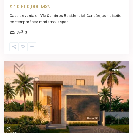
$ 10,500,000
MXN
Casa en venta en Vía Cumbres Residencial, Cancún, con diseño
contemporáneo moderno, espaci
...
3
3
Cancún
,
Benito
Juárez
Venta
Previous
Next