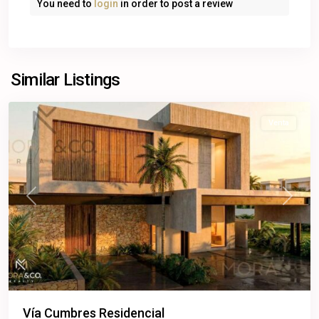
You need to
login
in order to post a review
Cancún
,
Benito
Similar Listings
Juárez
Venta
Previous
Next
Vía Cumbres Residencial