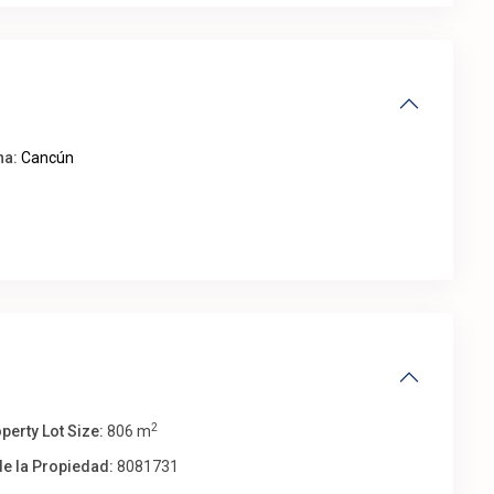
na:
Cancún
2
perty Lot Size:
806 m
de la Propiedad:
8081731