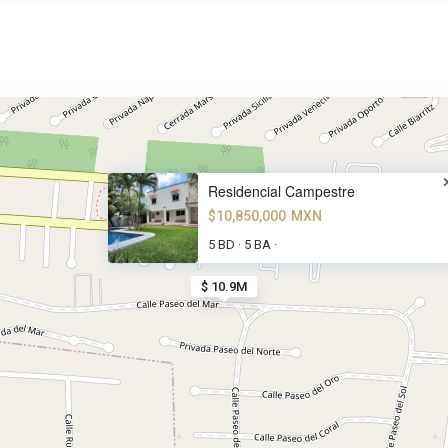
Residencial Campestre
$10,850,000
MXN
5 BD
5 BA
·
·
$ 10.9M