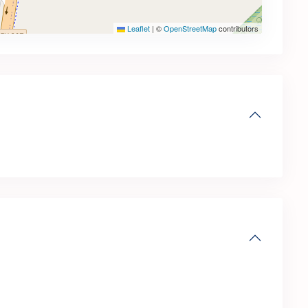
Leaflet
|
©
OpenStreetMap
contributors