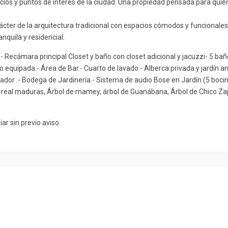
vicios y puntos de interés de la ciudad. Una propiedad pensada para qu
rácter de la arquitectura tradicional con espacios cómodos y funcionales 
nquila y residencial.
a.- Recámara principal Closet y baño con closet adicional y jacuzzi- 5 b
 equipada.- Área de Bar.- Cuarto de lavado.- Alberca privada y jardín 
ador .- Bodega de Jardinería.- Sistema de audio Bose en Jardín (5 bocin
a real maduras, Árbol de mamey, árbol de Guanábana, Árbol de Chico Z
ar sin previo aviso.