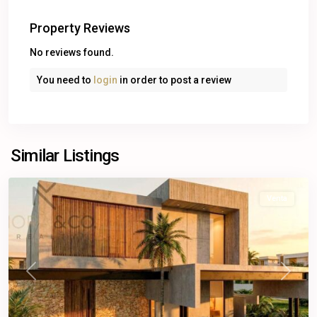
Property Reviews
No reviews found.
You need to
login
in order to post a review
Cancún
,
Benito
Similar Listings
Juárez
Venta
Previous
Next