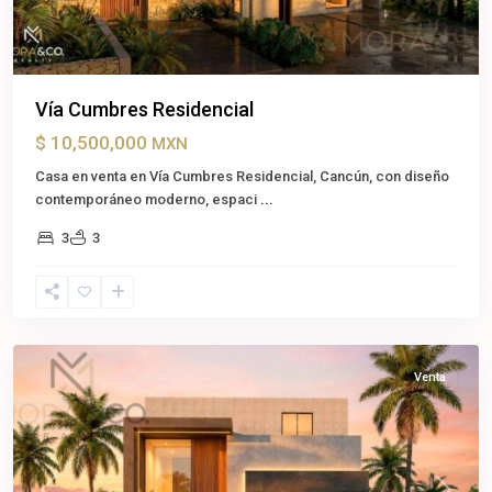
Vía Cumbres Residencial
$ 10,500,000
MXN
Casa en venta en Vía Cumbres Residencial, Cancún, con diseño
contemporáneo moderno, espaci
...
3
3
Cancún
,
Benito
Juárez
Venta