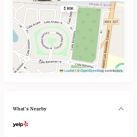
$ 80K
Leaflet
|
©
OpenStreetMap
contributors
What's Nearby