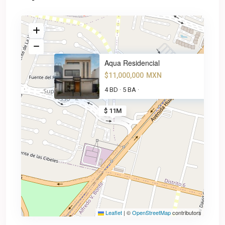
Aqua Residencial
$11,000,000
MXN
4 BD
5 BA
·
·
$ 11M
Leaflet
|
©
OpenStreetMap
contributors