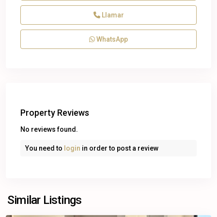
Llamar
WhatsApp
Property Reviews
No reviews found.
You need to
login
in order to post a review
Cancún,
Benito
Similar Listings
Juárez