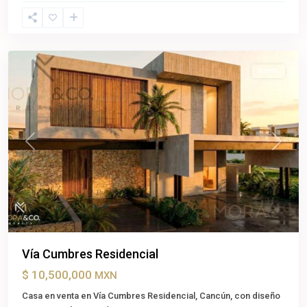
Cancún
,
Benito
Juárez
Venta
Previous
Next
Vía Cumbres Residencial
$ 10,500,000
MXN
Casa en venta en Vía Cumbres Residencial, Cancún, con diseño