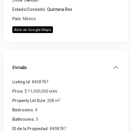
Zona:
Cancún
Estado/Condado:
Quintana Roo
País:
México
Abrir en Google Maps
Details
Listing Id:
8408787
Price:
$ 11,000,000
MXN
2
Property Lot Size:
208 m
Bedrooms:
4
Bathrooms:
5
ID de la Propiedad:
8408787