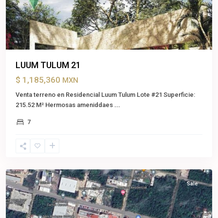
LUUM TULUM 21
$ 1,185,360
MXN
Venta terreno en Residencial Luum Tulum Lote #21 Superficie:
215.52 M² Hermosas ameniddaes
...
7
Cancun
,
Benito
Juárez
Sale