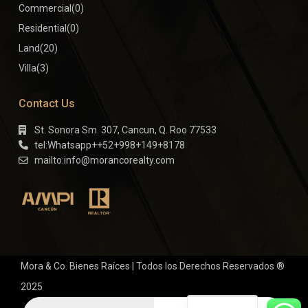
Commercial
(0)
Residential
(0)
Land
(20)
Villa
(3)
Contact Us
St. Sonora Sm. 307, Cancun, Q. Roo 77533
tel:Whatsapp++52+998+149+8178
mailto:info@morancorealty.com
Mora & Co. Bienes Raíces | Todos los Derechos Reservados ®
2025
Términos y condiciones de uso
Privacy Policies