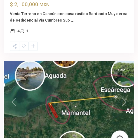
$ 2,100,000
MXN
Rancho
Venta Terreno en Cancún con casa rústica Bardeado Muy cerca
o
de Redidencial Vía Cumbres Sup
...
rancheria
4
1
Gustavo
Diaz
Ordaz
,
Candelaria
Sale
Previous
Next