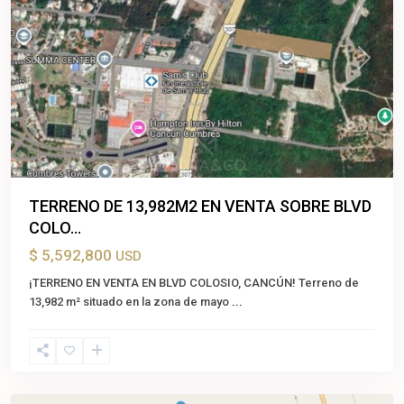
Previous
Next
TERRENO DE 13,982M2 EN VENTA SOBRE BLVD
COLO...
$ 5,592,800
USD
¡TERRENO EN VENTA EN BLVD COLOSIO, CANCÚN! Terreno de
Pdte
13,982 m² situado en la zona de mayo
...
Juárez
,
Felipe
Carrillo
Puerto