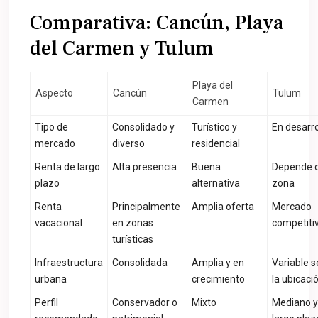
Comparativa: Cancún, Playa
del Carmen y Tulum
Playa del
Aspecto
Cancún
Tulum
Carmen
Tipo de
Consolidado y
Turístico y
En desarro
mercado
diverso
residencial
Renta de largo
Alta presencia
Buena
Depende d
plazo
alternativa
zona
Renta
Principalmente
Amplia oferta
Mercado
vacacional
en zonas
competiti
turísticas
Infraestructura
Consolidada
Amplia y en
Variable 
urbana
crecimiento
la ubicaci
Perfil
Conservador o
Mixto
Mediano y