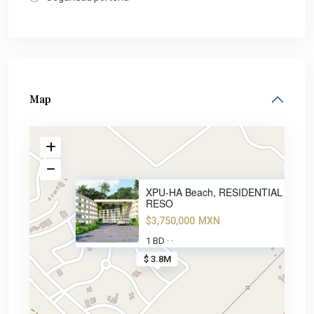
Map
XPU-HA Beach, RESIDENTIAL
RESO
$3,750,000
MXN
1 BD
·
·
$ 3.8M