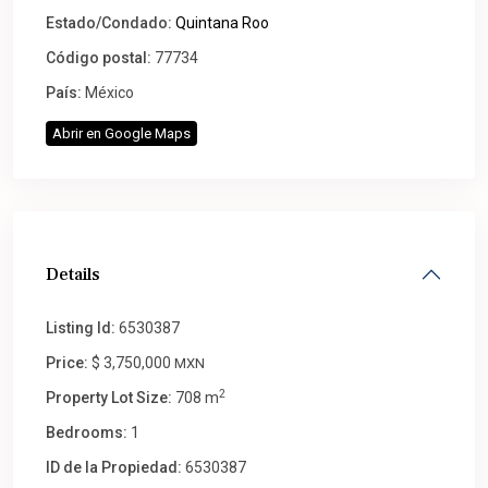
Estado/Condado:
Quintana Roo
Código postal:
77734
País:
México
Abrir en Google Maps
Details
Listing Id:
6530387
Price:
$ 3,750,000
MXN
2
Property Lot Size:
708 m
Bedrooms:
1
ID de la Propiedad:
6530387