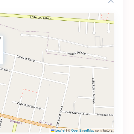
Leaflet
|
©
OpenStreetMap
contributors