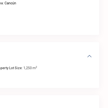
na:
Cancún
2
perty Lot Size:
1,250 m