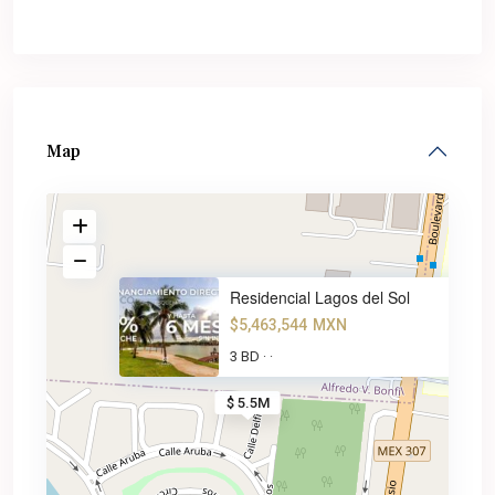
Map
Residencial Lagos del Sol
$5,463,544
MXN
3 BD
·
·
$ 5.5M