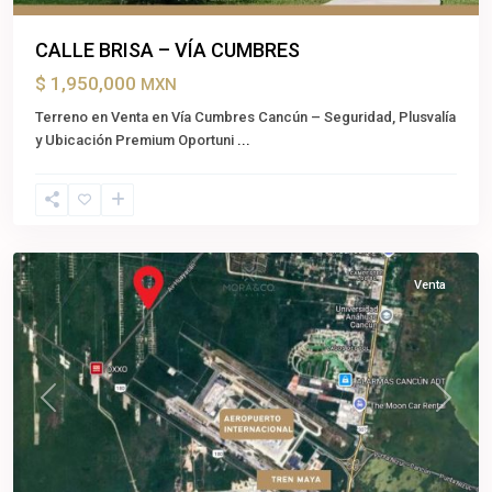
CALLE BRISA – VÍA CUMBRES
$ 1,950,000
MXN
Terreno en Venta en Vía Cumbres Cancún – Seguridad, Plusvalía
y Ubicación Premium Oportuni
...
Cancún
,
Benito
Juárez
Venta
Previous
Next