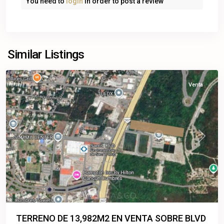
You need to
login
in order to post a review
Cancún
,
Benito
Similar Listings
Juárez
Venta
Previous
Next
TERRENO DE 13,982M2 EN VENTA SOBRE BLVD