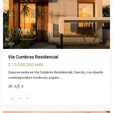
Previous
Next
Vía Cumbres Residencial
$ 10,500,000
MXN
Casa en venta en Vía Cumbres Residencial, Cancún, con diseño
contemporáneo moderno, espaci
...
3
4
Cancún
,
Benito
Juárez