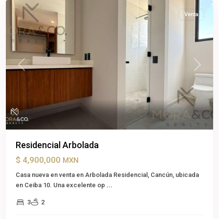
Venta
Previous
Next
Residencial Arbolada
$ 4,900,000
MXN
Casa nueva en venta en Arbolada Residencial, Cancún, ubicada
en Ceiba 10. Una excelente op
...
3
2
Cancún
,