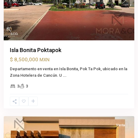
Previous
Next
Isla Bonita Poktapok
$ 8,500,000
MXN
Departamento en venta en Isla Bonita, Pok Ta Pok, ubicado en la
Zona Hotelera de Cancún. U
...
3
3
Cancún
,
Benito
Juárez
Venta