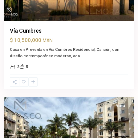
Vía Cumbres
$ 10,500,000
MXN
Casa en Preventa en Vía Cumbres Residencial, Cancún, con
diseño contemporáneo moderno, aca
...
3
5
Cancún
,
Benito
Juárez
Venta