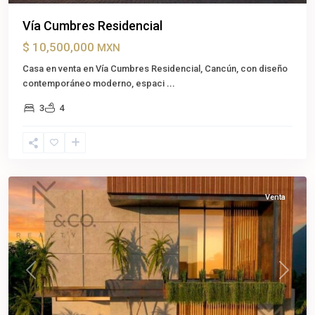
Vía Cumbres Residencial
$ 10,500,000
MXN
Casa en venta en Vía Cumbres Residencial, Cancún, con diseño
contemporáneo moderno, espaci
...
3
4
Cancún
,
Benito
Juárez
Venta
Previous
Next