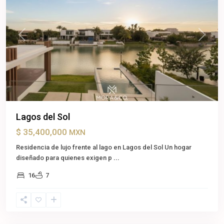
Previous
Next
Lagos del Sol
$ 35,400,000
MXN
Residencia de lujo frente al lago en Lagos del Sol Un hogar
diseñado para quienes exigen p
...
16
7
Cancún
,
Benito
Juárez