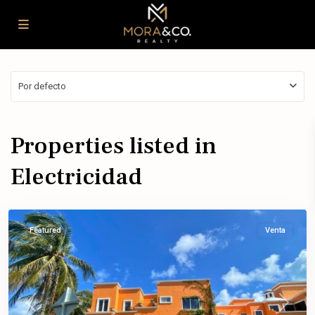
Por defecto
Properties listed in
Cancún
,
Electricidad
Benito
Juárez
Featured
Venta
Previous
Next