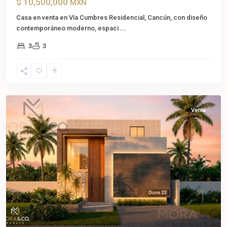
$ 10,500,000
MXN
Casa en venta en Vía Cumbres Residencial, Cancún, con diseño
contemporáneo moderno, espaci
...
3
3
Cancún
,
Benito
Juárez
Venta
Previous
Next