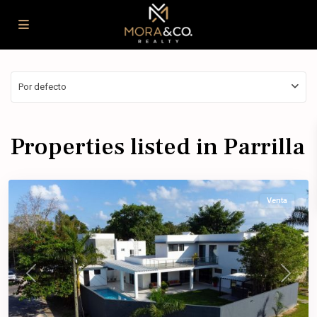
Por defecto
Residencial
Campestre
,
Properties listed in Parrilla
Benito
Juárez
Venta
Previous
Next