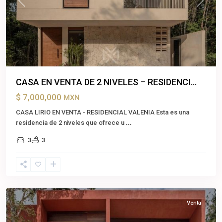
Previous
Next
CASA EN VENTA DE 2 NIVELES – RESIDENCI...
$ 7,000,000
MXN
CASA LIRIO EN VENTA - RESIDENCIAL VALENIA Esta es una
residencia de 2 niveles que ofrece u
...
3
3
Playa
del
Carmen
,
Solidaridad
Venta