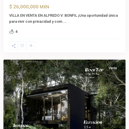
$ 26,000,000
MXN
VILLA EN VENTA EN ALFREDO V. BONFIL ¡Una oportunidad única
para vivir con privacidad y com
...
4
Ciudad
Chemuyil
,
Tulum
Venta
Previous
Next