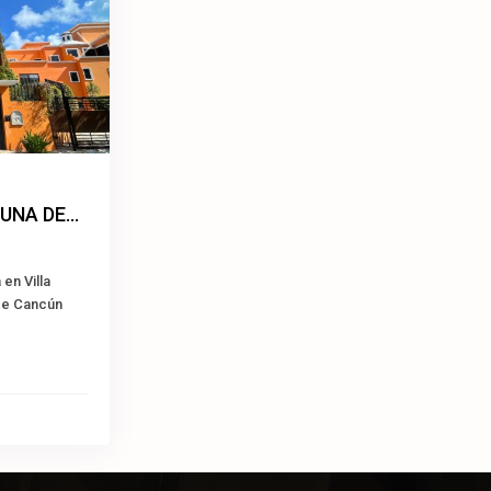
Next
NA DE...
 en Villa
de Cancún