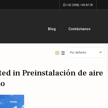
+52 (998) 149 8178
Blog
Contáctanos
Por defecto
ted in Preinstalación de aire
do
Venta