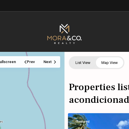
ullscreen
Prev
Next
List View
Map View
Properties lis
Cancún
,
acondiciona
Benito
22
Juárez
Featured